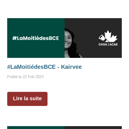
#LaMoitiédesBCE - Kairvee
Publié le 22 Feb 2023
Lire la suite