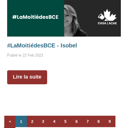
#LaMoitiédesBCE - Isobel
Publié le 22 Feb 2023
Lire la suite
«
1
2
3
4
5
6
7
8
9