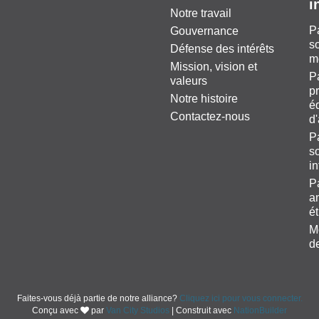
i
Notre travail
P
Gouvernance
so
Défense des intérêts
m
Mission, vision et
P
valeurs
pr
Notre histoire
éq
Contactez-nous
d
P
so
i
P
a
é
M
d
Faites-vous déjà partie de notre alliance?
Cliquez ici pour vous connecter.
Conçu avec
par
Van City Studios
| Construit avec
NationBuilder