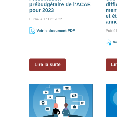
prébudgétaire de l’ACAE
diff
pour 2023
ment
et é
Publié le 17 Oct 2022
anné
Voir le document PDF
Publié 
Vo
Lire la suite
Lir