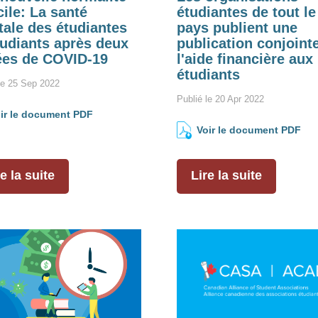
icile: La santé
étudiantes de tout le
ale des étudiantes
pays publient une
tudiants après deux
publication conjoint
es de COVID-19
l'aide financière aux
étudiants
le 25 Sep 2022
Publié le 20 Apr 2022
ir le document PDF
Voir le document PDF
e la suite
Lire la suite