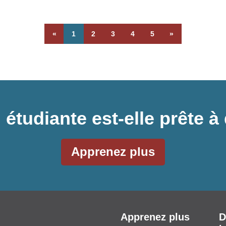
«
1
2
3
4
5
»
 étudiante est-elle prête
Apprenez plus
Apprenez plus
D