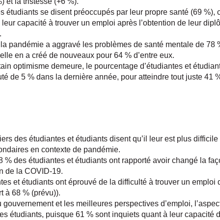
 et la tristesse (+6 %).
s étudiants se disent préoccupés par leur propre santé (69 %), ce
 leur capacité à trouver un emploi après l’obtention de leur dipl
.
la pandémie a aggravé les problèmes de santé mentale de 78 %
 elle en a créé de nouveaux pour 64 % d’entre eux.
ain optimisme demeure, le pourcentage d’étudiantes et étudiant
uté de 5 % dans la dernière année, pour atteindre tout juste 41 
ers des étudiantes et étudiants disent qu’il leur est plus difficile
ondaires en contexte de pandémie.
 % des étudiantes et étudiants ont rapporté avoir changé la faç
on de la COVID-19.
tes et étudiants ont éprouvé de la difficulté à trouver un emploi
rt à 68 % (prévu)).
u gouvernement et les meilleures perspectives d’emploi, l’aspect
es étudiants, puisque 61 % sont inquiets quant à leur capacité d