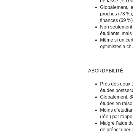
dépassé (+10 %)
Globalement, le
proches (78 %),
finances (69 %)
Non seulement 
étudiants, mais
Même si un cert
optimistes a ch
ABORDABILITÉ
Près des deux ti
études postsec
Globalement, 88
études en rais
Moins d’étudian
(réel) par rappo
Malgré l’aide d
de préoccuper l