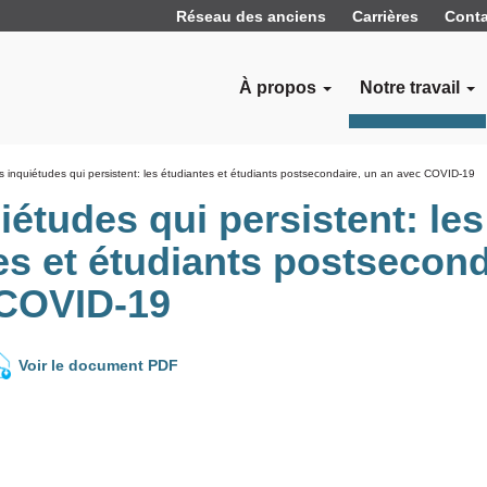
Réseau des anciens
Carrières
Conta
À propos
Notre travail
s inquiétudes qui persistent: les étudiantes et étudiants postsecondaire, un an avec COVID-19
iétudes qui persistent: les
es et étudiants postsecond
 COVID-19
Voir le document PDF