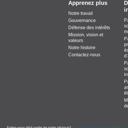
Apprenez plus
D
i
Notre travail
P
Gouvernance
so
Défense des intérêts
m
Mission, vision et
P
valeurs
pr
Notre histoire
éq
Contactez-nous
d
P
so
i
P
a
é
M
d
Faites-vous déjà partie de notre alliance?
Cliquez ici pour vous connecter.