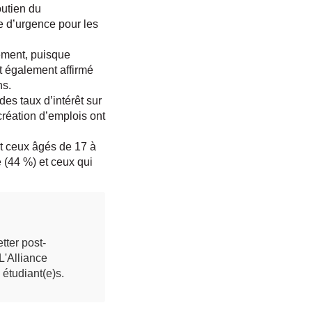
outien du
e d’urgence pour les
nement, puisque
nt également affirmé
ns.
es taux d’intérêt sur
création d’emplois ont
nt ceux âgés de 17 à
 (44 %) et ceux qui
tter post-
L'Alliance
étudiant(e)s.