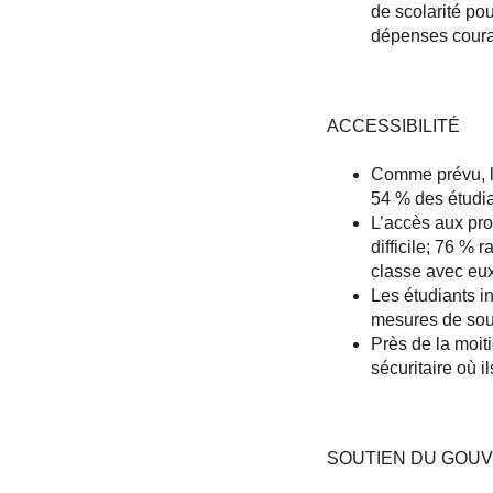
de scolarité pou
dépenses coura
ACCESSIBILITÉ
Comme prévu, l’
54 % des étudia
L’accès aux pro
difficile; 76 % 
classe avec eux
Les étudiants in
mesures de sout
Près de la moiti
sécuritaire où i
SOUTIEN DU GOU