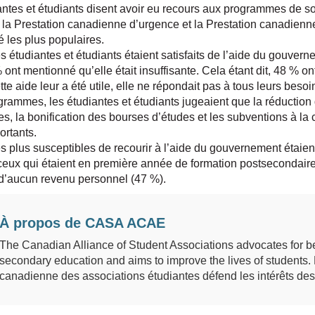
ntes et étudiants disent avoir eu recours aux programmes de s
la Prestation canadienne d’urgence et la Prestation canadienn
é les plus populaires.
s étudiantes et étudiants étaient satisfaits de l’aide du gouver
ont mentionné qu’elle était insuffisante. Cela étant dit, 48 % o
e aide leur a été utile, elle ne répondait pas à tous leurs besoi
grammes, les étudiantes et étudiants jugeaient que la réduction d
es, la bonification des bourses d’études et les subventions à la 
ortants.
es plus susceptibles de recourir à l’aide du gouvernement étaie
ceux qui étaient en première année de formation postsecondaire
d’aucun revenu personnel (47 %).
À propos de CASA ACAE
The Canadian Alliance of Student Associations advocates for be
secondary education and aims to improve the lives of students. 
canadienne des associations étudiantes défend les intérêts des 