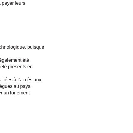
à payer leurs
technologique, puisque
.
 également été
t été présents en
s liées à l’accès aux
lègues au pays.
ver un logement