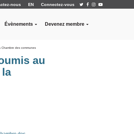
ctez-nous
EN
Connectez-vous
Évènements
Devenez membre
 la Chambre des communes
soumis au
 la
 Chambre des