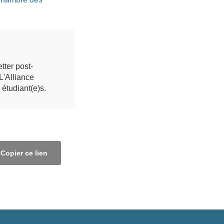
tter post-
L'Alliance
étudiant(e)s.
Copier ce lien