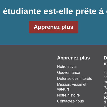
 étudiante est-elle prête
Apprenez plus
Apprenez plus
D
i
Notre travail
P
Gouvernance
so
Défense des intérêts
m
Mission, vision et
P
valeurs
pr
Notre histoire
éq
Contactez-nous
d