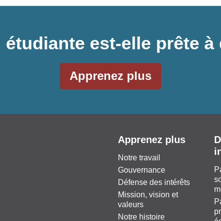
 étudiante est-elle prête
Apprenez plus
Apprenez plus
D
i
Notre travail
P
Gouvernance
so
Défense des intérêts
m
Mission, vision et
P
valeurs
pr
Notre histoire