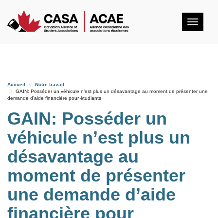
Togg
navig
Accueil
Notre travail
GAIN: Posséder un véhicule n’est plus un désavantage au moment de présenter une
demande d’aide financière pour étudiants
GAIN: Posséder un
véhicule n’est plus un
désavantage au
moment de présenter
une demande d’aide
financière pour