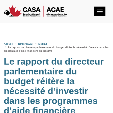
Togg
navig
Accueil
Notre travail
Médias
Le rapport du directeur parlementaire du budget réitère la nécessité d’investir dans les
programmes d’aide financière progressive
Le rapport du directeur
parlementaire du
budget réitère la
nécessité d’investir
dans les programmes
d’aide financière