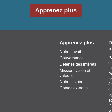
Apprenez plus
Apprenez plus
D
i
Notre travail
P
Gouvernance
so
Défense des intérêts
m
Mission, vision et
P
valeurs
pr
Notre histoire
éq
Contactez-nous
d
P
so
i
P