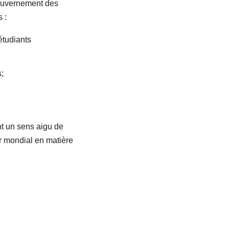
gouvernement des
s :
étudiants
s;
nt un sens aigu de
er mondial en matière